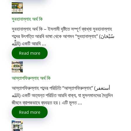
সুবহানাল্লাহ অর্থ কি
সুবহানাল্লাহ অর্থ কি – ইসলামী দৃষ্টিতে সম্পূর্ণ ব্যাখ্যা সুবহানাল্লাহ
শব্দের উৎপত্তি আরবি ভাষা থেকে আগমন “সুবহানাল্লাহ” (سُبْحَانَ
اللّٰه) একটি আরবি ...
Read more
আস্তাগফিরুল্লাহ অর্থ কি
আস্তাগফিরুল্লাহ শব্দের পরিচিতি “আস্তাগফিরুল্লাহ” (أستغفر
الله) একটি অত্যন্ত পরিচিত আরবি বাক্য, যা মুসলমানদের দৈনন্দিন
জীবনে ব্যাপকভাবে ব্যবহৃত হয়। এটি মূলত ...
Read more