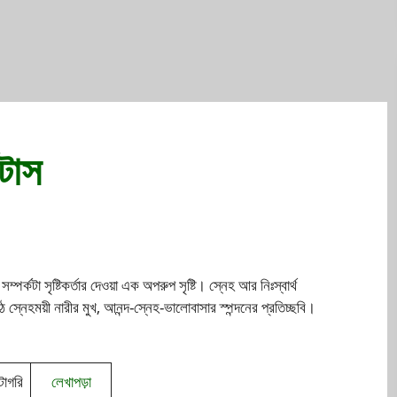
াটাস
পর্কটা সৃষ্টিকর্তার দেওয়া এক অপরুপ সৃষ্টি। স্নেহ আর নিঃস্বার্থ
েহময়ী নারীর মুখ, আনন্দ-স্নেহ-ভালোবাসার স্পন্দনের প্রতিচ্ছবি।
।
টাগরি
লেখাপড়া