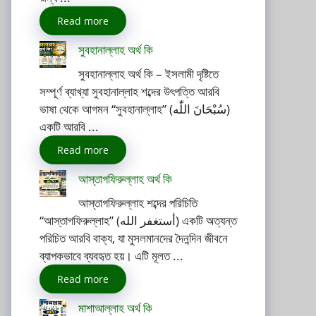
Read more
সুবহানাল্লাহ অর্থ কি
সুবহানাল্লাহ অর্থ কি – ইসলামী দৃষ্টিতে
সম্পূর্ণ ব্যাখ্যা সুবহানাল্লাহ শব্দের উৎপত্তি আরবি
ভাষা থেকে আগমন “সুবহানাল্লাহ” (سُبْحَانَ اللّٰه)
একটি আরবি ...
Read more
আস্তাগফিরুল্লাহ অর্থ কি
আস্তাগফিরুল্লাহ শব্দের পরিচিতি
“আস্তাগফিরুল্লাহ” (أستغفر الله) একটি অত্যন্ত
পরিচিত আরবি বাক্য, যা মুসলমানদের দৈনন্দিন জীবনে
ব্যাপকভাবে ব্যবহৃত হয়। এটি মূলত ...
Read more
মাশাআল্লাহ অর্থ কি