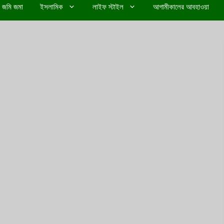
জমি জমা
ইসলামিক
লাইফ স্টাইল
আগামীকালের আবহাওয়া