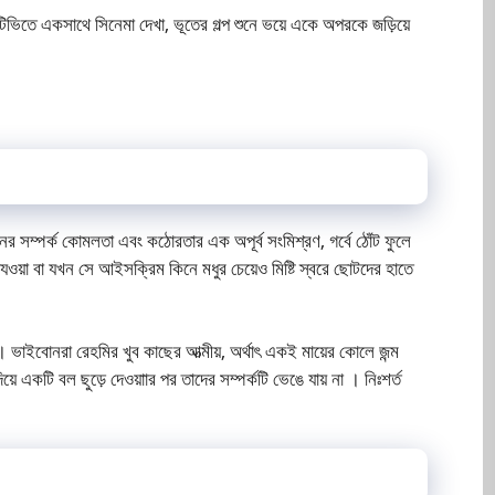
টিভিতে একসাথে সিনেমা দেখা, ভূতের গল্প শুনে ভয়ে একে অপরকে জড়িয়ে
সম্পর্ক কোমলতা এবং কঠোরতার এক অপূর্ব সংমিশ্রণ, গর্বে ঠোঁট ফুলে
ে দেযওয়া বা যখন সে আইসক্রিম কিনে মধুর চেয়েও মিষ্টি স্বরে ছোটদের হাতে
 ভাইবোনরা রেহমির খুব কাছের আত্মীয়, অর্থাৎ একই মায়ের কোলে জন্ম
ে একটি বল ছুড়ে দেওয়াার পর তাদের সম্পর্কটি ভেঙে যায় না । নিঃশর্ত