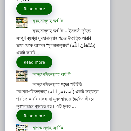
Read more
সুবহানাল্লাহ অর্থ কি
সুবহানাল্লাহ অর্থ কি – ইসলামী দৃষ্টিতে
সম্পূর্ণ ব্যাখ্যা সুবহানাল্লাহ শব্দের উৎপত্তি আরবি
ভাষা থেকে আগমন “সুবহানাল্লাহ” (سُبْحَانَ اللّٰه)
একটি আরবি ...
Read more
আস্তাগফিরুল্লাহ অর্থ কি
আস্তাগফিরুল্লাহ শব্দের পরিচিতি
“আস্তাগফিরুল্লাহ” (أستغفر الله) একটি অত্যন্ত
পরিচিত আরবি বাক্য, যা মুসলমানদের দৈনন্দিন জীবনে
ব্যাপকভাবে ব্যবহৃত হয়। এটি মূলত ...
Read more
মাশাআল্লাহ অর্থ কি