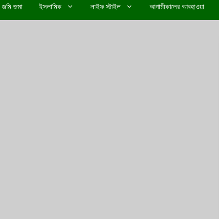
জমি জমা
ইসলামিক
লাইফ স্টাইল
আগামীকালের আবহাওয়া