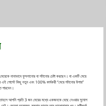
়
য়েকে নানাভাবে ফুসলানোর বা পটানোর চেষ্টা করছেন। বা একটি মেয়ে
 এই পোস্টে কিছু নতুন এবং 100% কার্যকরী “মেয়ে পটানোর উপায়”
তে পারবেন।
়, তাহলে আপনি প্রতি 3 জন মেয়ের মধ্যে একজনকে বেছে নেওয়ার সুযোগ
ু নেই। মেয়েরা রহস্যময়, মমতার ভান্ডার আর ভালোবাসার ধন। সৃষ্টিকর্তা