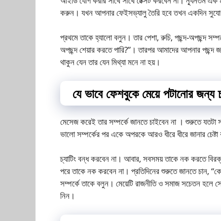
আইডি যোগ করার সাথে সাথে টেক্সট করবেন না। ন্যূনতম এক
করুন। যখন আপনার ফেইসভ্যালু তৈরি হবে তখন একদিন সুযোগ 
প্রথমে তাকে হ্যালো বলুন। তার পেশা, রুচি, পছন্দ-অপছন্দ সম্
অপছন্দ শেয়ার করতে পারি?”। তারপর আমাদের আপনার পছন্দ জা
থাকুন যেন তার যেন মিথ্যা মনে না হয়।
যে ভাবে ফেশবুকে মেয়ে পটানোর জন্য চ্
মেসেজ করেই তার সম্পর্কে জানতে চাইবেন না । শুরুতে যতটা
ভালো সম্পর্কের পর একে অপরকে আরও ধীরে ধীরে জানার চেষ্ট
চ্যাটিং বন্ধ করবেন না। আবার, সবসময় তাকে নক করতে বিরক্ত
পরে তাকে নক করবেন না। প্রতিদিনের শুরুতে জানতে চান, “
সম্পর্কে তাকে বলুন। মেয়েটি রাজনীতি ও সমাজ সচেতন হল
নিন।