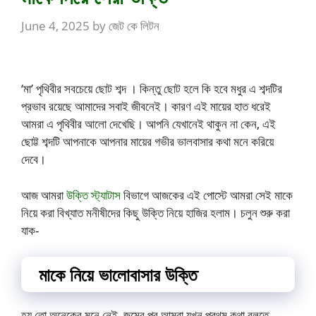
June 4, 2025
by
জেট কে লিটন
‘মা’ পৃথিবীর সবচেয়ে ছোট শব্দ । কিন্তু ছোট হলে কি হবে মধুর এ শব্দটির
প্রভাব রয়েছে আমাদের সবাই জীবনেই। কারণ এই মায়ের হাত ধরেই
আমরা এ পৃথিবীর আলো দেখেছি। আপনি যেখানেই থাকুন না কেন, এই
ছোট্ট শব্দটি আপনাকে আপনার মায়ের গভীর ভালবাসার কথা মনে করিয়ে
দেবে।
আজ আমরা
উক্তি স্ট্যাটাস
বিভাগে আজকের এই পোস্টে আমরা সেই মাকে
নিয়ে করা বিখ্যাত মনীষীদের কিছু উক্তি নিয়ে হাজির হলাম। চলুন শুরু করা
যাক-
মাকে নিয়ে ভালোবাসার উক্তি
হয় তো অনেকের মনে নেই, জন্মের পর আমরা যখন প্রথম কথা বলতে