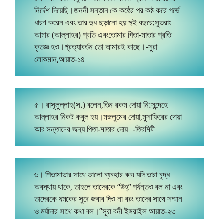
নির্দেশ দিয়েছি।জননী সন্তান কে কষ্ঠের পর কষ্ঠ করে গর্ভে
ধারণ করেন এবং তার দুধ ছড়ানো হয় দুই বছরে;সুতরাং
আমার (আল্লাহর) প্রতি এবংতোমার পিতা-মাতার প্রতি
কৃতজ্ঞ হও।প্রত্যাবর্তন তো আমারই কাছে।-সুরা
লোকমান,আয়াত-১৪
৫। রাসূলুল্লাহ(স.) বলেন,তিন রকম দোয়া নি:সন্দেহে
আল্লাহর নিকট কবুল হয়।মজলুমের দোয়া,মুসাফিরের দোয়া
আর সন্তানের জন্য পিতা-মাতার দোয়।-তিরমিযী
৬। পিতামাতার সাথে ভালো ব্যবহার কর৷ যদি তারা বৃদ্ধ
অবস্থায় থাকে, তাহলে তাদেরকে “উহ্‌” পর্যন্তও বল না এবং
তাদেরকে ধমকের সুরে জবাব দিও না বরং তাদের সাথে সম্মান
ও মর্যাদার সাথে কথা বল।”সূরা বনী ইসরাইল আয়াত-২৩