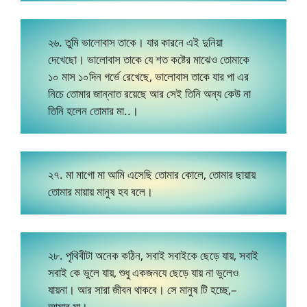
২৬. তুমি ভালোবাস তাকে। যার কারনে এই দুনিয়া
দেখেছো। ভালোবাস তাকে যে শত কষ্টের মাঝেও তোমাকে
১০ মাস ১০দিন গর্ভে রেখেছে, ভালোবাস তাকে যার পা এর
নিচে তোমার জান্নাত রয়েছে আর সেই তিনি অন্য কেউ না
তিনি হলেন তোমার মা..।
২৭. মা মাগো মা আমি এসেছি তোমার কোলে, তোমার ছায়ায়
তোমার মায়ায়‪ মানুষ ‬হব বলে।
২৮. পৃথিবীটা অনেক কঠিন, সবাই সবাইকে ছেড়ে যায়, সবাই
সবাই কে ভুলে যায়, শুধু একজনযে ছেড়ে যায় না ভুলেও
যায়না। আর সারা জীবন থাকবে। সে মানুষ টি হচ্ছে,–
আমার মা।