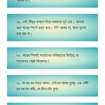
২৯. সেই সিঁদুর কপালে নিয়ে সকালের সূর্য ওঠে। আলতা
রাঙা পায়ের স্পর্শে রক্ত ঝরে। ইনি আমার মা, যাকে তুলনা
করা যায় না।
৩০. মায়ের শিক্ষাই সন্তানের ভবিষ্যতের ভিত্তি, মা
সন্তানের শ্রেষ্ঠ বিদ্যালয়।
৩১. মা বড় ধন সবচে আপন, নেইকো যাহার তুল্য; এক ফোঁট
দুধ অনেক দামি, কে দিবে তাঁর মূল্য