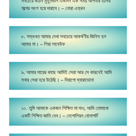
সবচেয়ে কঠিন মুহূর্তগুলি একদিন এক সময় আপনার হাসির
গল্পের অংশ হয়ে দারাবে। – নোরা এফ্রন
৮. সম্ভবত আমার দেখা সবচেয়ে আকর্ষণীয় জিনিস হল
আমার মা। – শিয়া লাবেউফ
৯. আমার মায়ের কাছে আমিই সেরা আর সে কারনেই আমি
সবার সেরা হয়ে উঠেছি। – দিয়াগো ম্যারাডোনা
১০. তুমি আমাকে একজন শিক্ষিত মা দাও, আমি তোমাকে
একটি শিক্ষিত জাতি দেব। – নেপোলিয়ন বোনাপার্ট