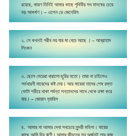
রয়েছে, কারণ তিনিই আমার কাছে পৃথিবীর সব মানষের চেয়ে
বড় আকর্ষণ। – এলেন ডে জেনেরিস
২. সে কখনই গরীব নয় যার মা বেচে আছে । – আব্রাহাম
লিংকন
৩. ছেলে মেয়েরা ধারালো ছুরির মতো। তারা না চাইলেও
গর্ভধারনী মায়েদের কষ্ট দেয়। আর মায়েরা তাদের শেষ রক্ত
ফোটা শরীরে থাকা পর্যন্ত সন্তানদের সাথে থেকে রক্ষা করে
যায়। – জোয়ান হ্যারিস
৪. আমার মা আমার দেখা সবচেয়ে সুন্দরী মহিলা। মায়ের
কাছে আমি চির ঋণী। আমার জীবনের সব অর্জনই তার কাছ