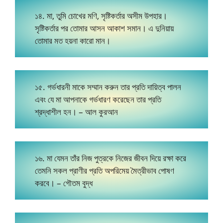
১৪. মা, তুমি চোখের মণি, সৃষ্টিকর্তার অসীম উপহার।
সৃষ্টিকর্তার পর তোমার আসন আকাশ সমান। এ দুনিয়ায়
তোমার মত হয়না কারো মান।
১৫. গর্ভধারনী মাকে সম্মান করুন তার প্রতি দায়িত্ব পালন
এবং যে মা আপনাকে গর্ভধারণ করেছেন তার প্রতি
শ্রদ্ধাশীল হন। – আল কুরআন
১৬. মা যেমন তাঁর নিজ পুত্রকে নিজের জীবন দিয়ে রক্ষা করে
তেমনি সকল প্রাণীর প্রতি অপরিমেয় মৈত্রীভাব পোষণ
করবে। – গৌতম বুদ্ধ