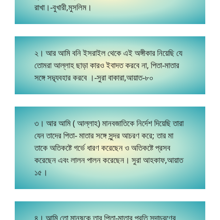
রাখা।-বুখারী,মুসলিম।
২। আর আমি বনি ইসরাইল থেকে এই অঙ্গীকার নিয়েছি যে
তোমরা আল্লাহ ছাড়া কারও ইবাদত করবে না, পিতা-মাতার
সঙ্গে সদ্ব্যবহার করবে ।-সুরা বাকারা,আয়াত-৮০
৩। আর আমি ( আল্লাহ) মানবজাতিকে নির্দেশ দিয়েছি তারা
যেন তাদের পিতা- মাতার সঙ্গে সুন্দর আচরণ করে; তার মা
তাকে অতিকষ্টে গর্ভে ধারণ করেছেন ও অতিকষ্টে প্রসব
করেছেন এবং লালন পালন করেছেন। সুরা আহকাফ,আয়াত
১৫।
৪। আমি তো মানুষকে তার পিতা-মাতার প্রতি সদাচরণের