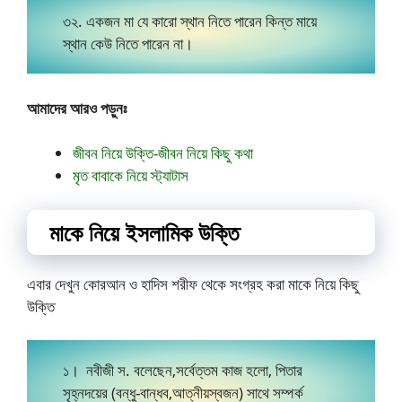
৩২. একজন মা যে কারো স্থান নিতে পারেন কিন্ত মায়ে
স্থান কেউ নিতে পারেন না।
আমাদের আরও পড়ুনঃ
জীবন নিয়ে উক্তি-জীবন নিয়ে কিছু কথা
মৃত বাবাকে নিয়ে স্ট্যাটাস
মাকে নিয়ে ইসলামিক উক্তি
এবার দেখুন কোরআন ও হাদিস শরীফ থেকে সংগ্রহ করা মাকে নিয়ে কিছু
উক্তি
১। নবীজী স. বলেছেন,সর্বেত্তম কাজ হলো, পিতার
‍সৃহ্নদয়ের (বন্ধু-বান্ধব,আত্নীয়স্বজন) সাথে সম্পর্ক