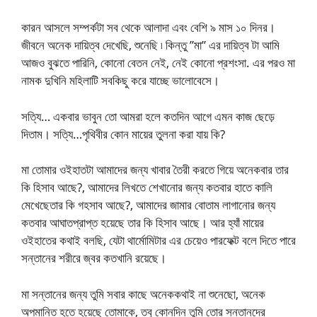
কারন আসলে সম্পর্কটা সব থেকে আলাদা এবং বেশি ৯ মাস ১০ দিনর।
জীবনে অনেক দায়িত্ব দেখেছি, শুনেছি ৷ কিন্তু ”মা” এর দায়িত্ব টা আমি
আজও বুঝতে পারিনি, কোনো বেতন নেই, নেই কোনো প্রশংসা. এর পরও মা
নামক দুখিনি মহিলাটি সবকিছু করে যাচ্ছে ভালোবেসে।
সত্যি… একবার ভাবুন তো আমরা হলে কতদিন আগে এমন কাজ ছেড়ে
দিতাম। সত্যি…পৃথিবীর কোন মায়ের তুলনা করা যায় কি?
মা তোমার ওইহাতটা আমাদের জন্য খাবার তৈরী করতে গিয়ে অনেকবার তার
কি হিসাব আছে?, আমাদের লিখতে শেখানোর জন্য কতবার হাতে কালি
মেখেছেতার কি গহসাব আছে?, আমাদের জামার বোতাম লাগানোর জন্য
কতবার আঘাতপ্রাপ্ত হয়েছে তার কি হিসাব আছে। আর হ্যাঁ মায়ের
ওইহাতের কথাই বলছি, যেটা থার্মোমিটার এর চেয়েও পারফেক্ট বলে দিতে পারে
সন্তানের শরীরে জ্বর কতখানি রয়েছে।
মা সন্তানের জন্য তুমি সবার কাছে অনেককথাই না শুনেছো, অনেক
অপমানিত হতে হয়েছে তোমাকে, তবু কোনদিন তুমি তোর সন্তানদের