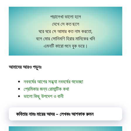
পড়ালেখা ভালো হলে
দেখে সে কত ছলে
ঘরে ঘরে সে আমার কত নাম করতো,
বলে মোর সোনিমণি হিরার মানিকের খনি
এমনটি কারো শুনে বুক ভরে।
আমাদের আরও পড়ুনঃ
নববর্ষের আগের সন্ধ্যা নববর্ষের শুভেচ্ছা
প্রেমিকার জন্য রোমান্টিক কথা
ভালো কিছু উপদেশ ও বানী
কবিতার নামঃ মায়ের আদর – লেখকঃ আশফাক রুমন