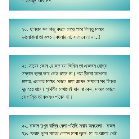
– হুমায়ূন আহমেদ
২০. দুনিয়ার সব কিছু বদলে যেতে পারে কিন্তু মায়ের
ভালোবাসা তা কখনো বদলায় না, বদলাবে না না..!!
২১. মায়ের কোল যে কত বড় জিনিস তা একজন যোগ্য
সন্তান ছাড়া আর কেউ জানে না। শত চিন্তা আপনার
মাথায়, একবার মায়ের কোলে মাথা রাখেন দেখবেন সব চিন্তা
দূঢ় হয়ে যাবে। পৃথিবীর যেখানেই যান না কেন, মায়ের কোলে
যে শান্তি তা কখনও পাবেন না।
২২. সকাল দুপুর রাত্রি বেলা পাইছি সবার অবহেলা। সকল
দুঃখ যেতাম ভুলে মায়ের কোলে মাথা তুলে! মা যে আমার শেষ্ট