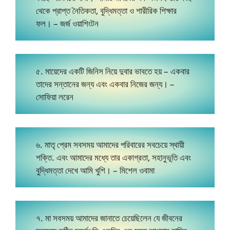
থেকে প্রাপ্ত নৈতিকতা, বুদ্ধিমত্তা ও শারীরিক শিক্ষার
ফল। – জর্জ ওয়াশিংটন
৫. মায়েদের একটি জিনিস নিয়ে দুবার ভাবতে হয় – একবার
তাদের সন্তানের জন্য এবং একবার নিজের জন্য। –
সোফিয়া লরেন
৬. মাতৃ প্রেম সবসময় আমাদের পরিবারের সবচেয়ে স্থায়ী
শক্তি. এবং আমাদের মধ্যে তার একাগ্রতা, সহানুভূতি এবং
বুদ্ধিমত্তা দেখে আমি খুশি। – মিশেল ওবামা
৭. মা সবসময় আমাদের জানাতে চেয়েছিলেন যে জীবনের