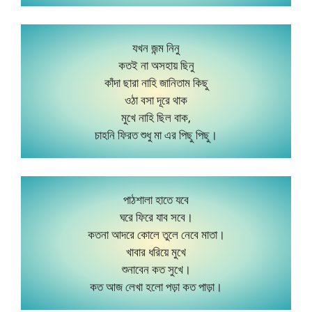
যখন জন্ম নিনু
কতই না অসহায় ছিনু
কাঁদা ছারা নাহি জানিতাম কিছু
ওঠা বসা দূরে থাক
মুখে নাহি ছিল বাক,
চাহনি ফিরত শুধু মা এর পিছু পিছু।
পাঠশালা হাতে যবে
ঘরে ফিরে যাব সবে।
কতনা আদরে কোলে তুলে নেবে মাতা।
খাবার ধরিয়ে মুখে
শুনাবেন কত সুখে।
কত আজ লেখা হলো পড়া কত পাড়া।