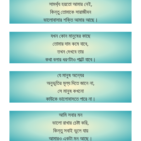
সামর্থ্য হয়তো আমার নেই,
কিন্তু তোমাকে সারাজীবন
ভালোবাসার শক্তি আমার আছে।
যখন কোন মানুষের কাছে
তোমার দাম কমে যাবে,
তখন দেখবে তার
কথা বলার ধরণটাও পাল্টে যাবে।
যে মানুষ অন্যের
অনুভূতির মূল্য দিতে জানে না,
সে মানুষ কখনো
কাউকে ভালোবাসতে পারে না।
আমি সবার মন
ভালো রাখার চেষ্টা করি,
কিন্তু সবাই ভুলে যায়
আমারও একটা মন আছে।