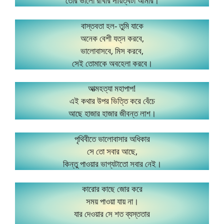
তোর ভালো রাখার দায়িত্বটা আমার।
বাস্তবতা হল- তুমি যাকে
অনেক বেশী যত্ন করবে,
ভালোবাসবে, মিস করবে,
সেই তোমাকে অবহেলা করবে।
আত্মহত্যা মহাপাপ!
এই কথার উপর ভিত্তি করে বেঁচে
আছে হাজার হাজার জীবন্ত লাশ।
পৃথিবীতে ভালোবাসার অধিকার
সে তো সবার আছে,
কিন্তু পাওয়ার ভাগ্যটাতো সবার নেই।
কারোর কাছে জোর করে
সময় পাওয়া যায় না।
যার দেওয়ার সে শত ব্যস্ততার