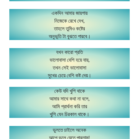
একদিন আমার জায়গায়
নিজেকে রেখে দেখ,
তাহলে তুমিও কষ্টের
অনুভূতি টা বুঝতে পারবে।
যখন কারো প্রতি
ভালোবাসা বেশি হয়ে যায়,
তখন সেই ভালোবাসা
সুখের চেয়ে বেশি কষ্ট দেয়।
কেউ যদি খুশি থাকে
আমার সাথে কথা না বলে,
আমি প্রার্থনা করি তার
খুশি যেন চিরকাল থাকে।
ভুলতে চাইলে অনেক
আগে ভুলে যেতে পারতাম!