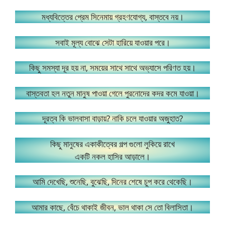
মধ্যবিত্তের প্রেম সিনেমায় গ্রহণযোগ্য, বাস্তবে নয়।
সবাই মূল্য বোঝে সেটা হারিয়ে যাওয়ার পরে।
কিছু সমস্যা দূর হয় না, সময়ের সাথে সাথে অভ্যাসে পরিণত হয়।
বাস্তবতা হল নতুন মানুষ পাওয়া গেলে পুরনোদের কদর কমে যাওয়া।
দূরত্ব কি ভালবাসা বাড়ায়? নাকি চলে যাওয়ার অজুহাত?
কিছু মানুষের একাকীত্বের গল্প গুলো লুকিয়ে রাখে
একটি নকল হাসির আড়ালে।
আমি দেখেছি, শুনেছি, বুঝেছি, দিনের শেষে চুপ করে থেকেছি।
আমার কাছে, বেঁচে থাকাই জীবন, ভাল থাকা সে তো বিলাসিতা।