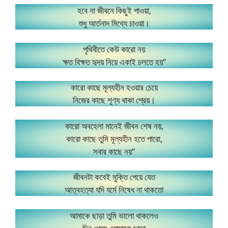
হবে না জীবনে কিছুই পাওয়া,
শুধু আর্তনাদ মিথ্যে চাওয়া।
পৃথিবীতে কেউ কারো নয়
ক্ষত বিক্ষত হৃদয় নিয়ে একাই চলতে হয়”
কারো কাছে মূল্যহীন হওয়ার চেয়ে
নিজের কাছে শূণ্য থাকা শ্রেয়।
কারো অবহেলা মানেই জীবন শেষ নয়,
কারো কাছে তুমি মূল্যহীন হতে পারো,
সবার কাছে নয়”
জীবনটা কবেই মুক্তি পেয়ে যেত
আত্বহত্যা যদি যর্মে নিষেধ না থাকতো
আমাকে ছাড়া তুমি ভালো থাকলেও