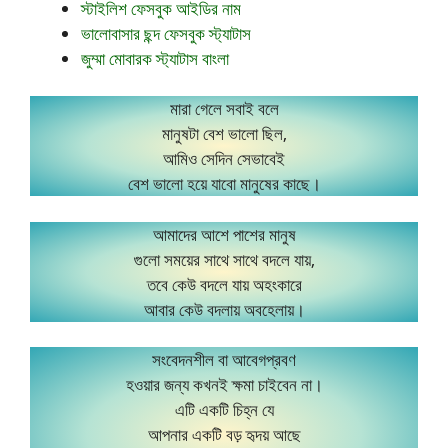
স্টাইলিশ ফেসবুক আইডির নাম
ভালোবাসার ছন্দ ফেসবুক স্ট্যাটাস
জুম্মা মোবারক স্ট্যাটাস বাংলা
মারা গেলে সবাই বলে
মানুষটা বেশ ভালো ছিল,
আমিও সেদিন সেভাবেই
বেশ ভালো হয়ে যাবো মানুষের কাছে।
আমাদের আশে পাশের মানুষ
গুলো সময়ের সাথে সাথে বদলে যায়,
তবে কেউ বদলে যায় অহংকারে
আবার কেউ বদলায় অবহেলায়।
সংবেদনশীল বা আবেগপ্রবণ
হওয়ার জন্য কখনই ক্ষমা চাইবেন না।
এটি একটি চিহ্ন যে
আপনার একটি বড় হৃদয় আছে