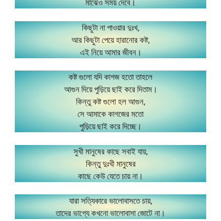
মাঝেও সময় দেবে।
কিছুটা না পাওয়ার দুঃখ,
আর কিছুটা পেয়ে হারানোর কষ্ট,
এই নিয়ে আমার জীবন।
কষ্ট গুলো যদি কাগজ হতো তাহলে
আগুন দিয়ে পুড়িয়ে ছাই করে দিতাম।
কিন্তু কষ্ট গুলো হল আগুন,
সে আমাকে কাগজের মতো
পুড়িয়ে ছাই করে দিচ্ছে।
সুখী মানুষের কাছে সবাই যায়,
কিন্তু দুঃখী মানুষের
কাছে কেউ যেতে চায় না।
যারা সত্যিকারে ভালোবাসতে চায়,
তাদের ভাগ্যে কখনো ভালোবাসা জোটে না।