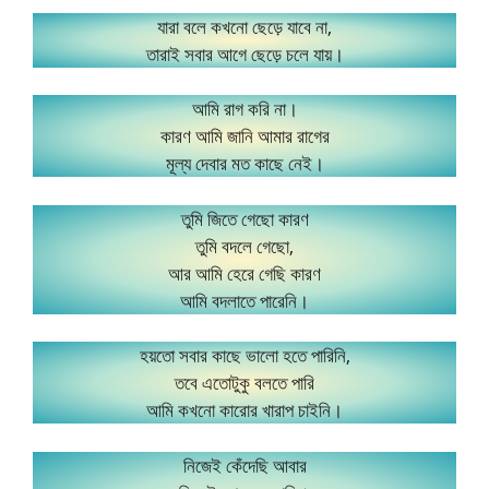
যারা বলে কখনো ছেড়ে যাবে না,
তারাই সবার আগে ছেড়ে চলে যায়।
আমি রাগ করি না।
কারণ আমি জানি আমার রাগের
মূল্য দেবার মত কাছে নেই।
তুমি জিতে গেছো কারণ
তুমি বদলে গেছো,
আর আমি হেরে গেছি কারণ
আমি বদলাতে পারেনি।
হয়তো সবার কাছে ভালো হতে পারিনি,
তবে এতোটুকু বলতে পারি
আমি কখনো কারোর খারাপ চাইনি।
নিজেই কেঁদেছি আবার