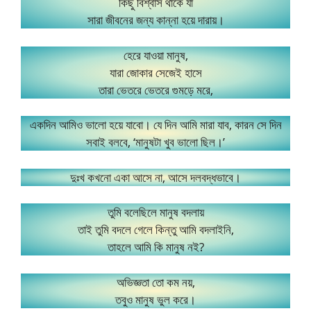
কিছু বিশ্বাস থাকে যা
সারা জীবনের জন্য কান্না হয়ে দারায়।
হেরে যাওয়া মানুষ,
যারা জোকার সেজেই হাসে
তারা ভেতরে ভেতরে গুমড়ে মরে,
একদিন আমিও ভালো হয়ে যাবো। যে দিন আমি মারা যাব, কারন সে দিন
সবাই বলবে, ‘মানুষটা খুব ভালো ছিল।’
দুঃখ কখনো একা আসে না, আসে দলবদ্ধভাবে।
তুমি বলেছিলে মানুষ বদলায়
তাই তুমি বদলে গেলে কিন্তু আমি বদলাইনি,
তাহলে আমি কি মানুষ নই?
অভিজ্ঞতা তো কম নয়,
তবুও মানুষ ভুল করে।