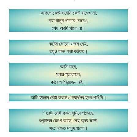
আগলে কেউ রাখেনি কেউ রাখেও না,
কত মানুষ থাকবে ভেবেও,
শেষ অবধি থাকে না।
কষ্টের কোনো ওজন নেই,
তবুও বহন করা কষ্টকর।
আমি মানে,
সবার প্রয়োজন,
কারোও প্রিয়জন নই।
আমি হাজার চেষ্টা করলেও স্বার্থপর হতে পারিনি।
শহরটা সেই কখন ঘুমিয়ে পড়েছে,
শুধুমাত্র জেগে আছে সেই হৃদয় ভাঙ্গা,
ক্ষত বিক্ষত মানুষ গুলো।