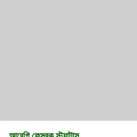
আবেগি ফেসবুক স্ট্যাটাস