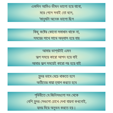
একদিন আমিও ভীষন ভালো হয়ে যাবো,
মরে গেলে সবাই তো বলে,
‘মানুষটা অনেক ভালো ছিল
কিছু কষ্টের কোনো সমাধান থাকে না,
সময়ের সাথে সাথে অভ্যাস হয়ে যায়
আমার ভাগ্যটাই এমন
অল্প সময়ে কারো আপন হয়ে যাই
আবার অল্প সময়েই কারো পর হয়ে যাই
সুন্দর ভাবে বেচে থাকতে হলে
অতীতের মায়া ত্যাগ করতে হবে
পৃথিবীতে যে জিনিসগুলো সব থেকে
বেশি সুন্দর সেগুলো চোখে দেখা যায়না কখনোই,
হৃদয় দিয়ে অনুভব করতে হয়।