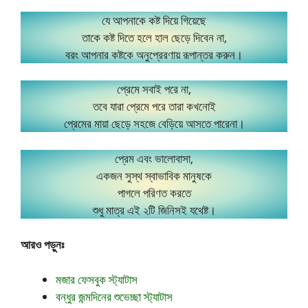
যে আপনাকে কষ্ট দিয়ে গিয়েছে
তাকে কষ্ট দিতে হলে হাল ছেড়ে দিবেন না,
বরং আপনার কষ্টকে অনুপ্রেরণায় রূপান্তর করুন।
প্রেমে সবাই পরে না,
তবে যারা প্রেমে পরে তারা কখনোই
প্রেমের মায়া ছেড়ে সহজে বেড়িয়ে আসতে পারেনা।
প্রেম এবং ভালোবাসা,
একজন সুস্থ স্বাভাবিক মানুষকে
পাগলে পরিণত করতে
শুধু মাত্র এই ২টি জিনিসই যথেষ্ট।
আরও পড়ুনঃ
মজার ফেসবুক স্ট্যাটাস
বন্ধুর জন্মদিনের শুভেচ্ছা স্ট্যাটাস