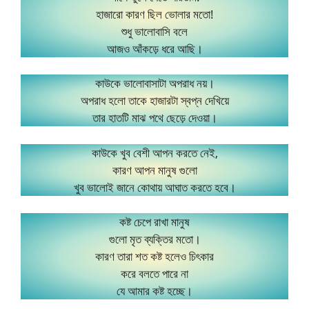
হাজারো কারণ ছিল ভোলার মতো!
শুধু ভালোবাসি বলে
আজও আঁকড়ে ধরে আছি।
কাউকে ভালোবাসাটা অপরাধ নয়।
অপরাধ হলো তাকে হাজারটা স্বপ্ন দেখিয়ে
তার হাতটি মাঝ পথে ছেড়ে দেওয়া।
কাউকে খুব বেশী আপন করতে নেই,
কারণ আপন মানুষ গুলো
খুব ভালোই জানে কোথায় আঘাত করতে হবে।
কষ্ট চেপে রাখা মানুষ
গুলো মৃত ব্যক্তির মতো।
কারণ তারা শত কষ্ট হলেও চিৎকার
করে বলতে পারে না
যে আমার কষ্ট হচ্ছে।