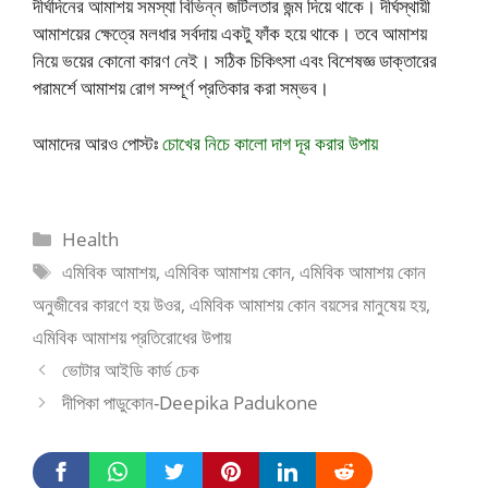
দীর্ঘদিনের আমাশয় সমস্যা বিভিন্ন জটিলতার জন্ম দিয়ে থাকে। দীর্ঘস্থায়ী
আমাশয়ের ক্ষেত্রে মলধার সর্বদায় একটু ফাঁক হয়ে থাকে। তবে আমাশয়
নিয়ে ভয়ের কোনো কারণ নেই। সঠিক চিকিৎসা এবং বিশেষজ্ঞ ডাক্তারের
পরামর্শে আমাশয় রোগ সম্পূর্ণ প্রতিকার করা সম্ভব।
আমাদের আরও পোস্টঃ
চোখের নিচে কালো দাগ দূর করার উপায়
Categories
Health
Tags
এমিবিক আমাশয়
,
এমিবিক আমাশয় কোন
,
এমিবিক আমাশয় কোন
অনুজীবের কারণে হয় উওর
,
এমিবিক আমাশয় কোন বয়সের মানুষেয় হয়
,
এমিবিক আমাশয় প্রতিরোধের উপায়
ভোটার আইডি কার্ড চেক
দীপিকা পাডুকোন-Deepika Padukone