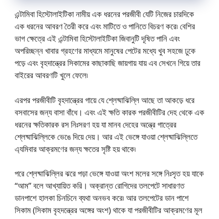
এন্টামিবা হিস্টোলাইটিকা নামীয় এক ধরনের পরজীবী যেটি নিজের চারদিকে
এক ধরনের আবরণ তৈরী করে এবং মাটিতে ও পানিতে বিচরণ করে৷ বেশির
ভাগ ক্ষেত্রে এই এন্টামিবা হিস্টোলাইটিকা জিবানুটি দূষিত পানি এবং
অপরিচ্ছন্ন খাবার গ্রহণের মাধ্যমে মানুষের পেটের মধ্যে খুব সহজে ঢুকে
পড়ে এবং বৃহদান্ত্রের সিকামের কাছাকাছি জায়গায় যায় এব সেখনে গিয়ে তার
বাইরের আবরণটি খুলে ফেলে৷
এরপর পরজীবীটি বৃহদান্ত্রের গায়ে যে শ্লেষ্মাঝিল্লি আছে তা আকড়ে ধরে
বসবাসের জন্য বাসা বাঁধে। এবং এই ক্ষতি কারক পরজীবীটির দেহ থেকে এক
ধরনের ক্ষতিকারক রস নিঃসরণ হয় যা মানব দেহের অন্ত্রে গাত্রের
শ্লেষ্মাঝিল্লিকে ভেঙে দিয়ে দেয়। আর এই ভেঙ্গে যাওয়া শ্লেষ্মাঝিল্লিতে
এ্যমিবার আক্রমণের জন্য ক্ষতের সৃষ্টি হয় থাকে৷
পরে শ্লেষ্মাঝিল্লির ঝরে পড়া ভেঙ্গে যাওয়া অংশ মলের সঙ্গে নিঃসৃত হয় যাকে
“আম” বলে আখ্যায়িত করি। অক্রান্ত রোগিদের তলপেটে সাধারণত
ডানপাশে হালকা চিনচিনে ব্যথা অনভব করে৷ আর তলপেটের ডান পাশে
সিকাম (সিকাম বৃহদন্ত্রের অঙ্গের অংশ) থাকে যা পরজীবীটির আক্রমণের মূল