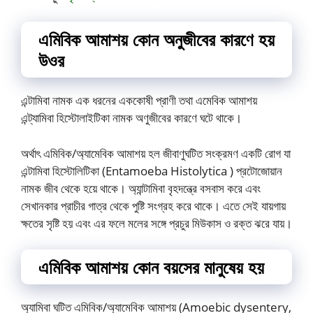
এমিবিক আমাশয় কোন অনুজীবের কারণে হয়
উওর
এন্টামিবা নামক এক ধরনের এককোষী প্রাণী তথা এমেবিক আমাশয়
এন্ট্যামিবা হিস্টোলাইটিকা নামক অণুজীবের কারণে ঘটে থাকে।
অর্থাৎ এমিবিক/অ্যামেবিক আমাশয় হল জীবাণুঘটিত সংক্রমণ একটি রোগ যা
এন্টামিবা হিস্টোলিটিকা (Entamoeba Histolytica ) প্রটোজোয়ান
নামক জীব থেকে হয়ে থাকে। অ্যান্টামিবা বৃহদন্ত্রে বসবাস করে এবং
সেখানকার প্রাচীর গাত্র থেকে পুষ্টি সংগ্রহ করে থাকে। এতে সেই যায়গায়
ক্ষতের সৃষ্টি হয় এবং এর ফলে মলের সঙ্গে প্রচুর মিউকাস ও রক্ত ঝরে যায়।
এমিবিক আমাশয় কোন বয়সের মানুষেয় হয়
অ্যামিবা ঘটিত এমিবিক/অ্যামেবিক আমাশয় (Amoebic dysentery,