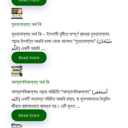
সুবহানাল্লাহ অর্থ কি
সুবহানাল্লাহ অর্থ কি – ইসলামী দৃষ্টিতে সম্পূর্ণ ব্যাখ্যা সুবহানাল্লাহ
শব্দের উৎপত্তি আরবি ভাষা থেকে আগমন “সুবহানাল্লাহ” (سُبْحَانَ
اللّٰه) একটি আরবি ...
Read more
আস্তাগফিরুল্লাহ অর্থ কি
আস্তাগফিরুল্লাহ শব্দের পরিচিতি “আস্তাগফিরুল্লাহ” (أستغفر
الله) একটি অত্যন্ত পরিচিত আরবি বাক্য, যা মুসলমানদের দৈনন্দিন
জীবনে ব্যাপকভাবে ব্যবহৃত হয়। এটি মূলত ...
Read more