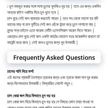
: চুল মজবুত করার সঙ্গে সঙ্গে চুলের খুসকিও দূর হয় | তবে এর জন্য একদিন
অন্তর রাইশ ওয়াটার দিয়ে চুল ধুতে হবে |
চাল ধুয়ে সেই জল ব্যবহার করতেই পারেন | তবে সব থেকে ভালো হয় যদি
ভাতের মাড় বা চাল ফুটিয়ে সেই জল ছেঁকে ঠান্ডা করে চুলে লাগানো যায় |
সুন্দর গন্ধ চাইলে এতে কয়েক ফোঁটা এসেনসিয়াল অয়েল দিতে পারেন |
এছাড়াও চাল ধুয়ে সেই জল একটা কাচেঁর বোতলে ভরে কয়েকদিন রাখলে তা
ফার্মেন্ট করে যাবে | সেই জলও চুলের জন্য খুব উপকারী |
Frequently Asked Questions
চালের পানি দিয়ে ফর্সা
এই জলের প্যাকটি তৈলাক্ত ত্বকের জন্য এবং ত্বকে থাকা দাগ দূর করার
জন্য বিশেষভাবে উপকারী। বিস্তারিত পোস্টে পড়ুন।
চাল ধোয়া জল দিয়ে কিভাবে চুল বড় হয়
চাল ধোয়া জল দিয়ে কিভাবে চুল বড় হয় সে বিষয়ে কোন তথ্য পাওয়া না
গেলেও চুলের যত্নে চাল ধোয়া পানির অনেক উপকার রয়েছে। আমরা তা