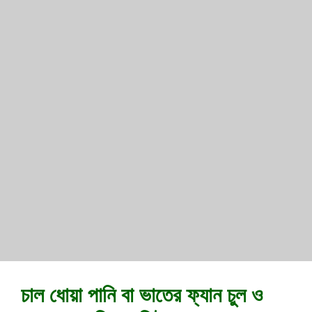
চাল ধোয়া পানি বা ভাতের ফ্যান চুল ও