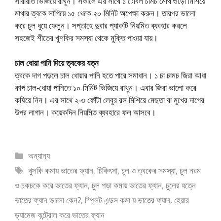
সারারাত ভিজিয়ে রাখুন। সকালে এর সাথে ১ টেবিল চামচ মেথি গুঁড়ো মিশিয়ে
মাথার ত্বকে লাগিয়ে ১৫ থেকে ২০ মিনিট অপেক্ষা করুন। তারপর ভালো
করে চুল ধুয়ে ফেলুন। সপ্তাহে দুবার প্যাকটি নিয়মিত ব্যবহার করলে
সহজেই শীতের খুশকির সমস্যা থেকে মুক্তি পাওয়া যায়।
চাল ধোয়া পানি দিয়ে ত্বকের যত্ন
ত্বকে দাগ পড়লে চাল ধোয়ার পানি হতে পারে সমাধান। ১ চা চামচ জিরা আধা
কাপ চাল-ধোয়া পানিতে ১০ মিনিট ভিজিয়ে রাখুন। এবার জিরা ভালো করে
কষিয়ে নিন। এর সাথে ২-৩ ফোঁটা লেবুর রস মিশিয়ে মেছতা বা মুখের দাগের
উপর লাগান। কয়েকদিন নিয়মিত ব্যবহারে ফল আসবে।
Categories
অন্যান্য
Tags
খুসকি কমায় ভাতের ফ্যান
,
চিকিৎসা
,
চুল ও ত্বকের সমস্যা
,
চুল নরম
ও চকচকে করে ভাতের ফ্যান
,
চুল পড়া কমায় ভাতের ফ্যান
,
চুলের যত্নে
ভাতের ফ্যান ভালো কেন?
,
স্প্লিট এন্ডস কমা য় ভাতের ফ্যান
,
হেয়ার
ড্যামেজ কন্ট্রোল করে ভাতের ফ্যান