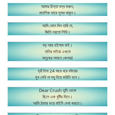
আমার চিন্তা বন্ধ করুন,
মানশিক ভাবে সুস্থ থাকুন।
আমি কোন দিন হারি না,
জিতি নয়তো শিখি।
বড় আর হইলাম কই।
নানির মাইয়া এখনো
মানুষের সামনে কেলায়!
হ্যাঁ টানা 24 বছর ধরে বউয়ের
মুখ দেখি না শুধু বিয়ে করিনি বলে।
Dear Crush তুমি ডেকে
ছিলে এক বৃষ্টির দিনে।
আমি ঠাডার ভয়ে যাইনি দেখা করতে।