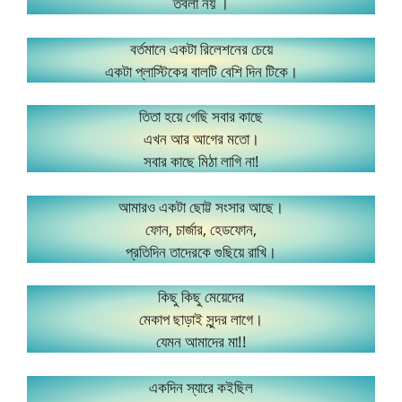
তবলা নয় ।
বর্তমানে একটা রিলেশনের চেয়ে
একটা প্লাস্টিকের বালটি বেশি দিন টিকে।
তিতা হয়ে গেছি সবার কাছে
এখন আর আগের মতো।
সবার কাছে মিঠা লাগি না!
আমারও একটা ছোট্ট সংসার আছে।
ফোন, চার্জার, হেডফোন,
প্রতিদিন তাদেরকে গুছিয়ে রাখি।
কিছু কিছু মেয়েদের
মেকাপ ছাড়াই সুন্দর লাগে।
যেমন আমাদের মা!!
একদিন স্যারে কইছিল