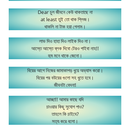
Dear চুল জীবনে কেউ থাকতাছে না
at least তুই তো থাক প্লিজ।
থাকলি না টাক হয়া গেলাম।
লাভ দিও হাহা দিও লাইক দিও না।
আস্তে আস্তে ব্লক দিবো টেরও পাইবা নাহ!!
হুম মনে থাকে জেনো।
বিয়ের আগে নিজের জামাকাপড় ধুয়ে অভ্যাস করো।
বিয়ের পর বউয়ের গুলো সহ ধুতে হবে।
জীবনটা বেদনা!
আচ্ছা!! আমার কাছে যদি
চাওয়ার কিছু সুযোগ পাও?
তাহলে কি চাইবে?
সত্য করে বলো।