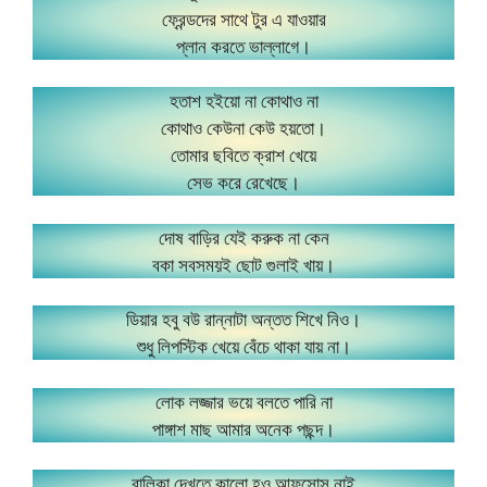
ফ্রেন্ডদের সাথে টুর এ যাওয়ার
প্লান করতে ভাল্লাগে।
হতাশ হইয়ো না কোথাও না
কোথাও কেউনা কেউ হয়তো।
তোমার ছবিতে ক্রাশ খেয়ে
সেভ করে রেখেছে।
দোষ বাড়ির যেই করুক না কেন
বকা সবসময়ই ছোট গুলাই খায়।
ডিয়ার হবু বউ রান্নাটা অন্তত শিখে নিও।
শুধু লিপস্টিক খেয়ে বেঁচে থাকা যায় না।
লোক লজ্জার ভয়ে বলতে পারি না
পাঙ্গাশ মাছ আমার অনেক পছন্দ।
বালিকা দেখতে কালো হও আফসোস নাই