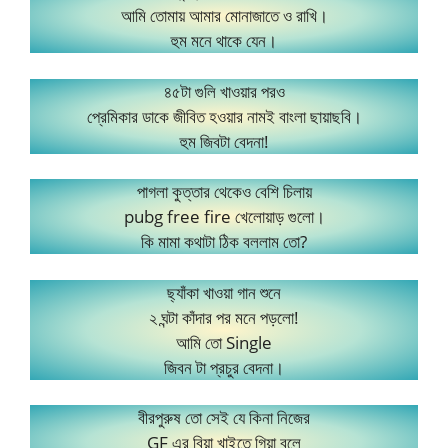
আমি তোমায় আমার মোনাজাতে ও রাখি।
হুম মনে থাকে যেন।
৪৫টা গুলি খাওয়ার পরও
প্রেমিকার ডাকে জীবিত হওয়ার নামই বাংলা ছায়াছবি।
হুম জিবটা বেদনা!
পাগলা কুত্তার থেকেও বেশি চিলায়
pubg free fire খেলোয়াড় গুলো।
কি মামা কথাটা ঠিক বললাম তো?
ছ্যাঁকা খাওয়া গান শুনে
২ ঘন্টা কাঁদার পর মনে পড়লো!
আমি তো Single
জিবন টা প্রচুর বেদনা।
বীরপুরুষ তো সেই যে কিনা নিজের
GF এর বিয়া খাইতে গিয়া বলে