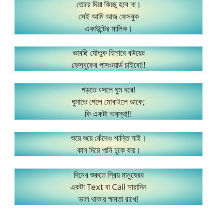
তোরে দিয়া কিচ্ছু হবে না।
সেই আমি আজ ফেসবুক
একাউন্টের মালিক।
ভাবছি যৌতুক হিসাবে বউয়ের
ফেসবুকের পাসওয়ার্ড চাইবো!!
পড়তে বসলে ঘুম ধরে!
ঘুমাতে গেলে মোবাইলে ডাকে;
কি একটা অবস্থা!!
শুয়ে শুয়ে কেঁদেও শান্তি নাই।
কান দিয়ে পানি ঢুকে যায়।
দিনের শুরুতে প্রিয় মানুষেরর
একটা Text বা Call সারাদিন
ভাল থাকার ক্ষমতা রাখে!