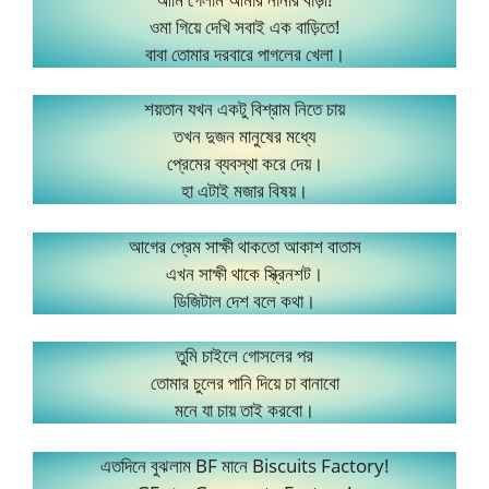
ওমা গিয়ে দেখি সবাই এক বাড়িতে!
বাবা তোমার দরবারে পাগলের খেলা।
শয়তান যখন একটু বিশ্রাম নিতে চায়
তখন দুজন মানুষের মধ্যে
প্রেমের ব্যবস্থা করে দেয়।
হা এটাই মজার বিষয়।
আগের প্রেম সাক্ষী থাকতো আকাশ বাতাস
এখন সাক্ষী থাকে স্ক্রিনশট।
ডিজিটাল দেশ বলে কথা।
তুমি চাইলে গোসলের পর
তোমার চুলের পানি দিয়ে চা বানাবো
মনে যা চায় তাই করবো।
এতদিনে বুঝলাম BF মানে Biscuits Factory!