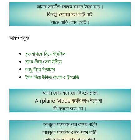
আমার সারাদিন বকবক করতে ইচ্ছা করে।
কিন্তু, শোনার মত কেউ নাই
আছে নাকি এমন কেউ।
আরও পড়ুনঃ
মৃত বাবাকে নিয়ে স্ট্যাটাস
মাকে নিয়ে সেরা উক্তি
বন্ধু নিয়ে স্ট্যাটাস
টাকা নিয়ে উক্তি বাংলা ও ইংরেজি
আমার ফোন মনে হয় নষ্ট হয়ে গেছে
Airplane Mode করছি তাও উড়ে না।
কি করবো বলে তো।
আম্মুকে পাঠালাম তার বাপের বাড়ী!
আব্বুকে পাঠালাম ওনার শশুর বাড়ী!
আমি গেলাম আমার নানার বাড়ী!