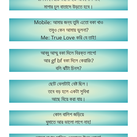
মাগার চুল বাতাসে উড়তে হবে।
Mobile: আমার জন্য তুমি এতো বকা খাও
তবুও কেন আমায় ভুলনা?
Me: True Love করি যে তাই!
আব্বু আম্মু বকা দিলে বিরক্ত লাগে!
আর gf bf বকা দিলে কেয়ারিং?
বলি ঝাঁটা চিনস?
ছোট বেলাটাই বেষ্ট ছিল।
তবে বড় হলে একটা সুবিধা
আছে বিয়ে করা যায়।
কোল বালিশ জড়িয়ে
ঘুমাতে আর ভালো লাগে নাহ!