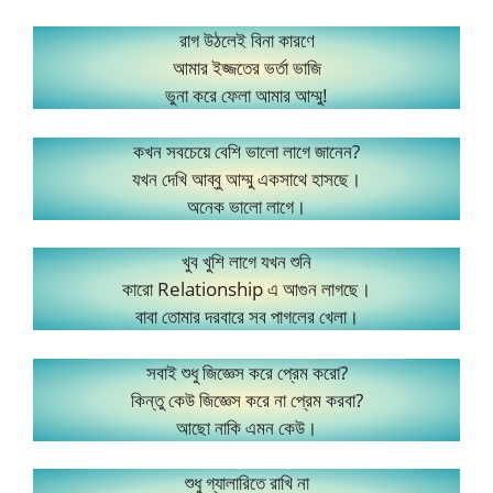
রাগ উঠলেই বিনা কারণে
আমার ইজ্জতের ভর্তা ভাজি
ভুনা করে ফেলা আমার আম্মু!
কখন সবচেয়ে বেশি ভালো লাগে জানেন?
যখন দেখি আব্বু আম্মু একসাথে হাসছে।
অনেক ভালো লাগে।
খুব খুশি লাগে যখন শুনি
কারো Relationship এ আগুন লাগছে।
বাবা তোমার দরবারে সব পাগলের খেলা।
সবাই শুধু জিজ্ঞেস করে প্রেম করো?
কিন্তু কেউ জিজ্ঞেস করে না প্রেম করবা?
আছো নাকি এমন কেউ।
শুধু গ্যালারিতে রাখি না