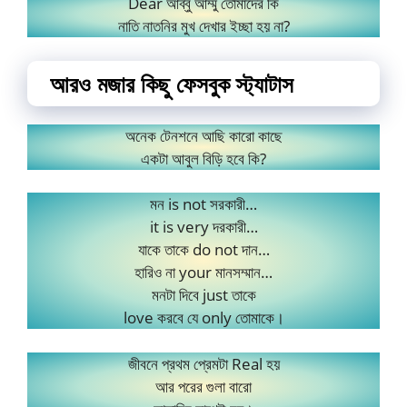
Dear আব্বু আম্মু তোমাদের কি
নাতি নাতনির মুখ দেখার ইচ্ছা হয় না?
আরও মজার কিছু ফেসবুক স্ট্যাটাস
অনেক টেনশনে আছি কারো কাছে
একটা আবুল বিড়ি হবে কি?
মন is not সরকারী…
it is very দরকারী…
যাকে তাকে do not দান…
হারিও না your মানসম্মান…
মনটা দিবে just তাকে
love করবে যে only তোমাকে।
জীবনে প্রথম প্রেমটা Real হয়
আর পরের গুলা বারো