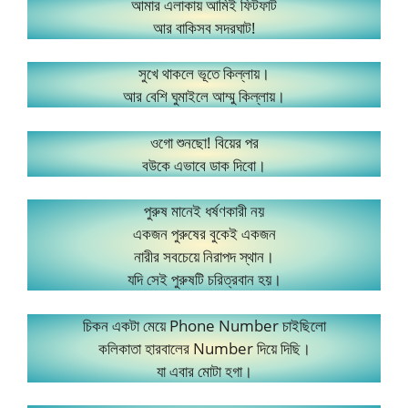
আমার এলাকায় আমিই ফিটফাট
আর বাকিসব সদরঘাট!
সুখে থাকলে ভূতে কিল্লায়।
আর বেশি ঘুমাইলে আম্মু কিল্লায়।
ওগো শুনছো! বিয়ের পর
বউকে এভাবে ডাক দিবো।
পুরুষ মানেই ধর্ষণকারী নয়
একজন পুরুষের বুকেই একজন
নারীর সবচেয়ে নিরাপদ স্থান।
যদি সেই পুরুষটি চরিত্রবান হয়।
চিকন একটা মেয়ে Phone Number চাইছিলো
কলিকাতা হারবালের Number দিয়ে দিছি।
যা এবার মোটা হগা।