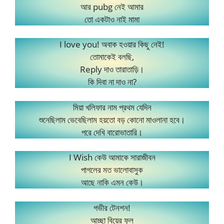
আর pubg নেই আমার
তো একটাও নাই মামা
I love you! অবাক হওয়ার কিছু নেই!
তোমাকেই বলছি,
Reply দাও তারাতাড়ি।
কি দিবা না দাও না?
মিয়া খলিফার নাম প্রথম যেদিন
শুনেছিলাম ভেবেছিলাম হয়তো বড় কোনো মাওলানা হবে।
পরে দেখি বারোভাতারি।
I Wish কেউ আমাকে সারাজীবন
পাগলের মত ভালোবাসুক
আছে নাকি এমন কেউ।
গভীর টেনশন!
আচ্ছা বিয়ের ফুল