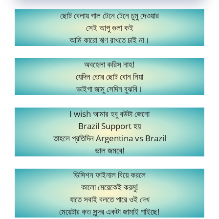
ছোট বেলায় গাল টেনে টেনে চুমু দেওয়ার
সেই আপু গুলা কই
আমি কারো ঋণ রাখতে চাই না।
অবহেলা করিস নাহ!
যেদিন তোর ছোট বোন নিয়া
ভাইগা জামু সেদিন বুঝবি।
I wish আমার হবু বউটা জেনো
Brazil Support হয়
তাহলে প্রতিদিন Argentina vs Brazil
ভাল জমবে!
ডিসিশন ফাইনাল বিয়ে করলে
কালো মেয়েকেই করমু!
যাতে সবাই বলতে পারে ওই দেখ
মেয়েটার কত সুন্দর একটা জামাই পাইছে!