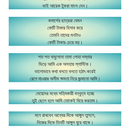
ভাই আরেক টুকরা মাংস দেন।
কমার্সের ছাত্ররা যেমন
কোটি টাকার হিসাব করে
তেমনি তাদের মনটাও
কোটি টাকার চেয়ে বড়।
শত শত বাবুসোনা তামা লোহা দস্তার
ভিড়ে আমি এক অসহায় প্লাস্টিক।
ভালোভাবে কথা বলতে বলতে হঠাৎ করেই
রেগে যাওয়ার অসীম ক্ষমতা নিয়ে জন্মানো আমি।
মেয়েদের মধ্যে সত্যিকারী বন্ধুত্ব হচ্ছে
তুই ছেলে হলে আমি তোকেই বিয়ে করতাম।
মনে রাখবেন অন্যের দিকে আঙ্গুল তুললে,
নিজের দিকে তিনটি আঙ্গুল ঘুরে থাকে।