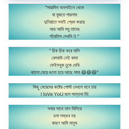
“সারাদিন অনলাইনে থেকে
যা বুজতে পারলাম
দুনিয়াতে সবাই প্রেম করছে
আর আমি শুধু তাদের
স্ট্যাটাস দেখসি !! “
” চিক চিক করে বালি
কোথাউ নেই কাদা
ফেইসবুক ঢুকে দেখি
কালো মেয়ে গুলো হয়ে আছে সাদা 😄😄😄”
কিছু মেয়েদের কষ্টের পোস্ট দেখলে মনে চায়
I loVe YoU বলে সান্তনা দি!
সবার সাথে তাল মিলিয়ে
চলা সম্ভব নয়
কারণ আমি মানুষ