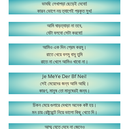
ভাবছি লেখাপড়া ছেড়েই দেবো!
কারন ভোগে নয় ত্যাগেই প্রকৃত সুখ!
আমি ঘাড়ত্যাড়া না তবে,
যেটা বলবো সেটা করবো!
আমিও এক দিন প্রেম করমু।
রাতে খেয়ে বলমু বাবু তুমি
রাতে না খেলে আমিও খাবো না।
Je MeYe Der Bf Nei!
সেই মেয়েদের জন্য আমি আছি।
কারণ, মানুষ তো মানুষেরই জন্য।
চিকন মেয়ে গুলারে দেখলে অনেক কষ্ট হয়।
মন চায় রেষ্টুরেন্টে নিয়ে ভালো কিছু খেতে দি।
আম্মু যেতে দেবে না জেনেও