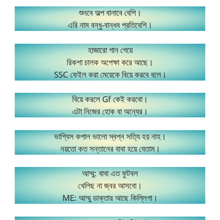
শুনবে অল্প বানাবে বেশি।
এরি নাম বন্ধু-বান্ধব প্রতিবেশি।
হাজারো গান গেয়ে
রিকশা চালক অপেক্ষা করে আছে।
SSC ফেইল করা মেয়েকে বিয়ে করবে বলে।
বিয়ে করলে Gf কেই করবো।
এটা নিজের হোক বা অন্যের।
ভাগ্যিস কপাল ভালো স্বপ্ন সত্যি হয় নাহ।
নয়তো কত সন্তানের বাবা হয়ে যেতাম।
আম্মু: বাবা এত ফুটবল
খেলিছ না জ্বর আসবো।
ME: আম্মু ডাক্তার আছে কিল্লিগা।