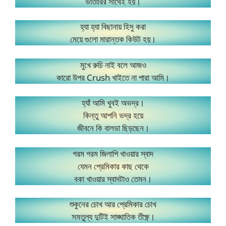
ভাতারির সাথেই হয়।
হ্যা হ্যা বিছানায় হিসু করা
মেয়ে গুলো মারান্তক কিউট হয়।
মুখে রুচি নাই বলে আজও
কারো উপর Crush খাইতে না পারা আমি।
হ্যাঁ আমি খুবই অভদ্র।
কিন্তু আপনি ভদ্র হয়ে
জীবনে কি বালডা ছিড়ছেন।
গরম গরম জিলাপি খাওয়ার স্বাদ
যেমন প্রেমিকার কাছ থেকে
বকা খাওয়ার স্বাদটাও তেমন।
শুকুনের চোখ আর প্রেমিকার চোখ
সমতুল্য দুটিই সাঙ্ঘাতিক তীক্ষ্ণ।