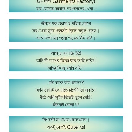
GF মানে Garments Factory!
বাবা তোমার দরবারে সব পাগলের খেলা।
জীবনে যত ড্রেস ই পড়িনা কেনো
সব থেকে সুন্দর ড্রেসটা ছিলো স্কুল ড্রেস।
সত্য কথা দিন গুলো অনেক মিস করি।
আম্মু চা বানাচ্ছি উঠ!
আমি কি কাপের ভিতর শুয়ে আছি নাকি!!
আম্মুঃ কিচ্ছু বলার নাই।
কষ্ট কাকে বলে জানেন?
যখন ফোনটাকে রাতে চার্জে দিয়ে সকালে
উঠে দেখি সুইচ দিতেই ভুলে গেছি!
জীবনটা বেদনা !!!
সিগারেট না খাওয়া ছেলেগুলো।
একটু বেশিই Cute হয়!