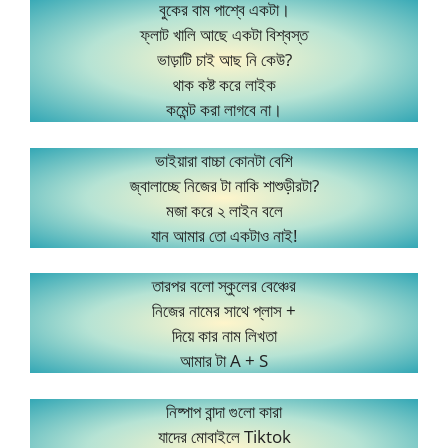
বুকের বাম পাশ্বে একটা।
ফ্লাট খালি আছে একটা বিশ্বস্ত
ভাড়াটি চাই আছ নি কেউ?
থাক কষ্ট করে লাইক
কমেন্ট করা লাগবে না।
ভাইয়ারা বাচ্চা কোনটা বেশি
জ্বালাচ্ছে নিজের টা নাকি শাশুড়ীরটা?
মজা করে ২ লাইন বলে
যান আমার তো একটাও নাই!
তারপর বলো স্কুলের বেঞ্চের
নিজের নামের সাথে প্লাস +
দিয়ে কার নাম লিখতা
আমার টা A + S
নিষ্পাপ বান্দা গুলো কারা
যাদের মোবাইলে Tiktok