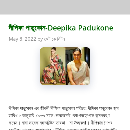
দীপিকা পাডুকোন-Deepika Padukone
May 8, 2022
by
জেট কে লিটন
দীপিকা পাড়ুকোন এর জীবনী দীপিকা পাড়ুকোন পরিচয়: দীপিকা পাড়ুকোন জন্ম
তারিখ ৫ জানুয়ারি ১৯৮৬ সালে ডেনমার্কের কোপেনহেগেনে জন্মগ্রহণ
করেন। বাবা সাবেক ব্যাডমিন্টন তারকা। মা উজ্জ্বলf। দীপিকার শৈশব
কেটেছে ভারতের ব্যাঙ্গালোরে। দীপিকা একসময় জাতীয় স্তরের ব্যাডমিন্টন