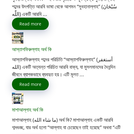
শব্দের উৎপত্তি আরবি ভাষা থেকে আগমন “সুবহানাল্লাহ” (سُبْحَانَ
اللّٰه) একটি আরবি ...
Read more
আস্তাগফিরুল্লাহ অর্থ কি
আস্তাগফিরুল্লাহ শব্দের পরিচিতি “আস্তাগফিরুল্লাহ” (أستغفر
الله) একটি অত্যন্ত পরিচিত আরবি বাক্য, যা মুসলমানদের দৈনন্দিন
জীবনে ব্যাপকভাবে ব্যবহৃত হয়। এটি মূলত ...
Read more
মাশাআল্লাহ অর্থ কি
মাশাআল্লাহ (ما شاء الله) অর্থ কি? মাশাআল্লাহ একটি আরবি
শব্দগুচ্ছ, যার অর্থ হলো “আল্লাহ যা চেয়েছেন তাই হয়েছে” অথবা “এটি