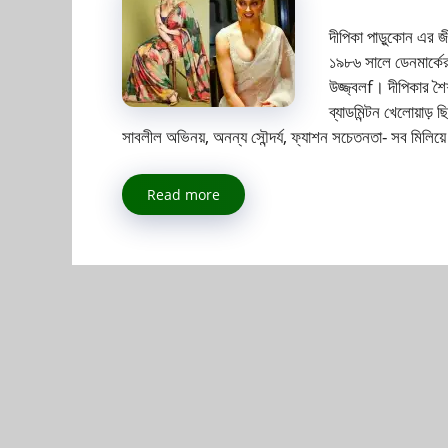
দীপিকা পাড়ুকোন এর জী
১৯৮৬ সালে ডেনমার্কের
উজ্জ্বলf। দীপিকার শৈ
ব্যাডমিন্টন খেলোয়াড়
সাবলীল অভিনয়, অনন্য সৌন্দর্য, ফ্যাশন সচেতনতা- সব মিলিয়ে
Read more