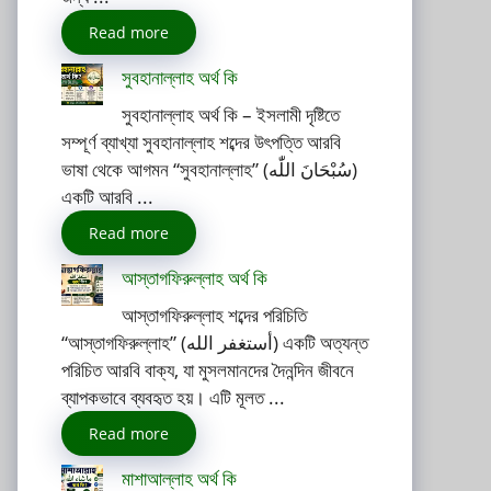
Read more
সুবহানাল্লাহ অর্থ কি
সুবহানাল্লাহ অর্থ কি – ইসলামী দৃষ্টিতে
সম্পূর্ণ ব্যাখ্যা সুবহানাল্লাহ শব্দের উৎপত্তি আরবি
ভাষা থেকে আগমন “সুবহানাল্লাহ” (سُبْحَانَ اللّٰه)
একটি আরবি ...
Read more
আস্তাগফিরুল্লাহ অর্থ কি
আস্তাগফিরুল্লাহ শব্দের পরিচিতি
“আস্তাগফিরুল্লাহ” (أستغفر الله) একটি অত্যন্ত
পরিচিত আরবি বাক্য, যা মুসলমানদের দৈনন্দিন জীবনে
ব্যাপকভাবে ব্যবহৃত হয়। এটি মূলত ...
Read more
মাশাআল্লাহ অর্থ কি