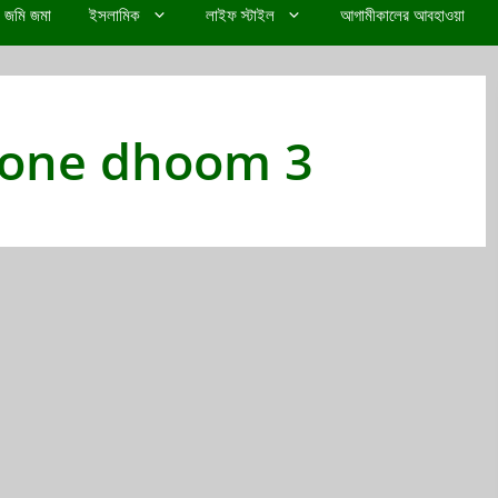
জমি জমা
ইসলামিক
লাইফ স্টাইল
আগামীকালের আবহাওয়া
kone dhoom 3