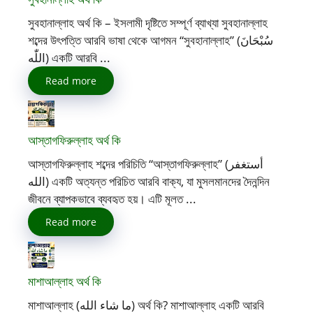
সুবহানাল্লাহ অর্থ কি – ইসলামী দৃষ্টিতে সম্পূর্ণ ব্যাখ্যা সুবহানাল্লাহ
শব্দের উৎপত্তি আরবি ভাষা থেকে আগমন “সুবহানাল্লাহ” (سُبْحَانَ
اللّٰه) একটি আরবি ...
Read more
আস্তাগফিরুল্লাহ অর্থ কি
আস্তাগফিরুল্লাহ শব্দের পরিচিতি “আস্তাগফিরুল্লাহ” (أستغفر
الله) একটি অত্যন্ত পরিচিত আরবি বাক্য, যা মুসলমানদের দৈনন্দিন
জীবনে ব্যাপকভাবে ব্যবহৃত হয়। এটি মূলত ...
Read more
মাশাআল্লাহ অর্থ কি
মাশাআল্লাহ (ما شاء الله) অর্থ কি? মাশাআল্লাহ একটি আরবি