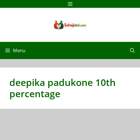
Skip
Menu
to
content
Menu
deepika padukone 10th
percentage