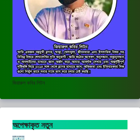
জিয়ারুল কবির লিটন
অপেক্ষাকৃত নতুন