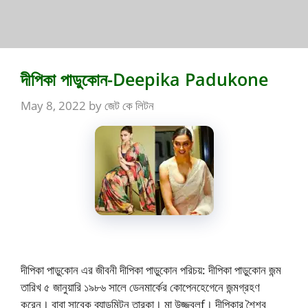
দীপিকা পাডুকোন-Deepika Padukone
May 8, 2022
by
জেট কে লিটন
দীপিকা পাড়ুকোন এর জীবনী দীপিকা পাড়ুকোন পরিচয়: দীপিকা পাড়ুকোন জন্ম
তারিখ ৫ জানুয়ারি ১৯৮৬ সালে ডেনমার্কের কোপেনহেগেনে জন্মগ্রহণ
করেন। বাবা সাবেক ব্যাডমিন্টন তারকা। মা উজ্জ্বলf। দীপিকার শৈশব