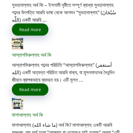
সুবহানাল্লাহ অর্থ কি – ইসলামী দৃষ্টিতে সম্পূর্ণ ব্যাখ্যা সুবহানাল্লাহ
শব্দের উৎপত্তি আরবি ভাষা থেকে আগমন “সুবহানাল্লাহ” (سُبْحَانَ
اللّٰه) একটি আরবি ...
Read more
আস্তাগফিরুল্লাহ অর্থ কি
আস্তাগফিরুল্লাহ শব্দের পরিচিতি “আস্তাগফিরুল্লাহ” (أستغفر
الله) একটি অত্যন্ত পরিচিত আরবি বাক্য, যা মুসলমানদের দৈনন্দিন
জীবনে ব্যাপকভাবে ব্যবহৃত হয়। এটি মূলত ...
Read more
মাশাআল্লাহ অর্থ কি
মাশাআল্লাহ (ما شاء الله) অর্থ কি? মাশাআল্লাহ একটি আরবি
শব্দগুচ্ছ, যার অর্থ হলো “আল্লাহ যা চেয়েছেন তাই হয়েছে” অথবা “এটি