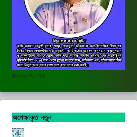
জিয়ারুল কবির লিটন
অপেক্ষাকৃত নতুন