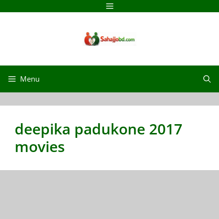
Skip
Menu
to
content
Menu
deepika padukone 2017
movies