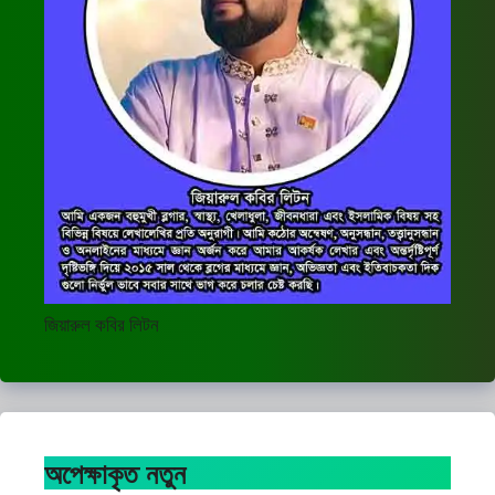
জিয়ারুল কবির লিটন
অপেক্ষাকৃত নতুন