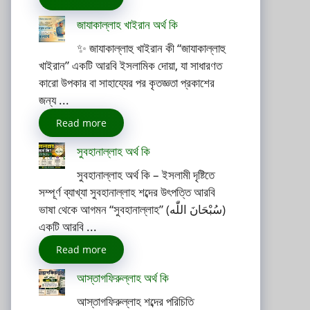
জাযাকাল্লাহ খাইরান অর্থ কি
✨ জাযাকাল্লাহু খাইরান কী “জাযাকাল্লাহু
খাইরান” একটি আরবি ইসলামিক দোয়া, যা সাধারণত
কারো উপকার বা সাহায্যের পর কৃতজ্ঞতা প্রকাশের
জন্য ...
Read more
সুবহানাল্লাহ অর্থ কি
সুবহানাল্লাহ অর্থ কি – ইসলামী দৃষ্টিতে
সম্পূর্ণ ব্যাখ্যা সুবহানাল্লাহ শব্দের উৎপত্তি আরবি
ভাষা থেকে আগমন “সুবহানাল্লাহ” (سُبْحَانَ اللّٰه)
একটি আরবি ...
Read more
আস্তাগফিরুল্লাহ অর্থ কি
আস্তাগফিরুল্লাহ শব্দের পরিচিতি