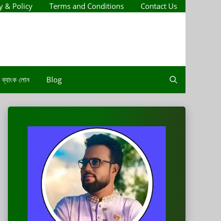
y & Policy
Terms and Conditions
Contact Us
ব্যাংক লোন
Blog