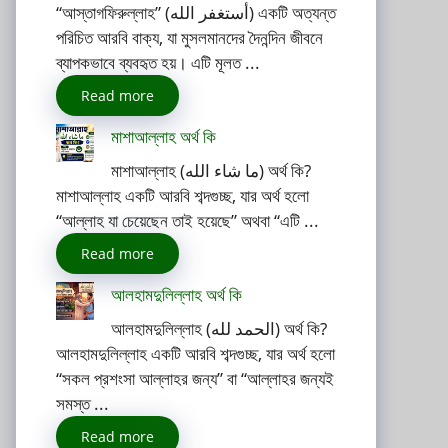
“আস্তাগফিরুল্লাহ” (أستغفر الله) একটি অত্যন্ত
পরিচিত আরবি বাক্য, যা মুসলমানদের দৈনন্দিন জীবনে
ব্যাপকভাবে ব্যবহৃত হয়। এটি মূলত ...
Read more
মাশাআল্লাহ অর্থ কি
মাশাআল্লাহ (ما شاء الله) অর্থ কি?
মাশাআল্লাহ একটি আরবি শব্দগুচ্ছ, যার অর্থ হলো
“আল্লাহ যা চেয়েছেন তাই হয়েছে” অথবা “এটি ...
Read more
আলহামদুলিল্লাহ অর্থ কি
আলহামদুলিল্লাহ (الحمد لله) অর্থ কি?
আলহামদুলিল্লাহ একটি আরবি শব্দগুচ্ছ, যার অর্থ হলো
“সকল প্রশংসা আল্লাহর জন্য” বা “আল্লাহর জন্যই
সমস্ত ...
Read more