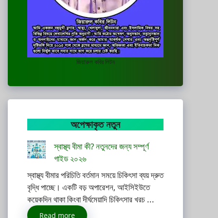
জিয়ারুল কবির লিটন
অপেক্ষাকৃত নতুন
স্বাস্থ্য বীমা কী? নতুনদের জন্য সম্পূর্ণ
গাইড ২০২৬
স্বাস্থ্য বীমার পরিচিতি বর্তমান সময়ে চিকিৎসা ব্যয় দ্রুত
বৃদ্ধি পাচ্ছে। একটি বড় অপারেশন, আইসিইউতে
কয়েকদিন থাকা কিংবা দীর্ঘমেয়াদি চিকিৎসার খরচ ...
Read more