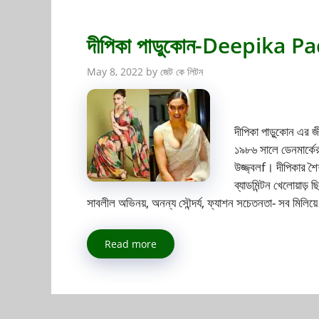
দীপিকা পাডুকোন-Deepika 
May 8, 2022
by
জেট কে লিটন
দীপিকা পাড়ুকোন এর জী
১৯৮৬ সালে ডেনমার্কের
উজ্জ্বলf। দীপিকার শৈ
ব্যাডমিন্টন খেলোয়াড়
সাবলীল অভিনয়, অনন্য সৌন্দর্য, ফ্যাশন সচেতনতা- সব মিলিয়ে
Read more