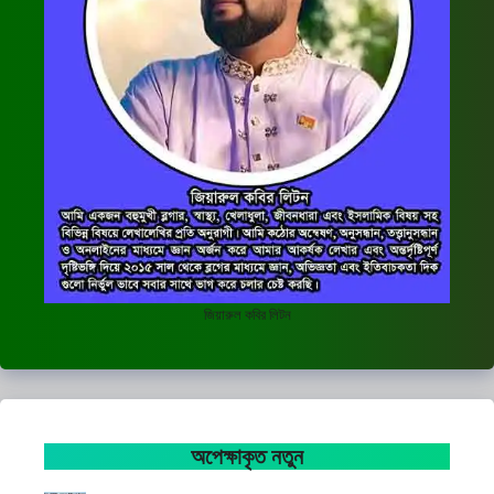
জিয়ারুল কবির লিটন
অপেক্ষাকৃত নতুন