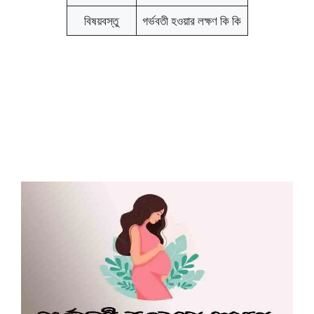
বিষয়বস্তু
গর্ভবতী হওয়ার লক্ষণ কি কি