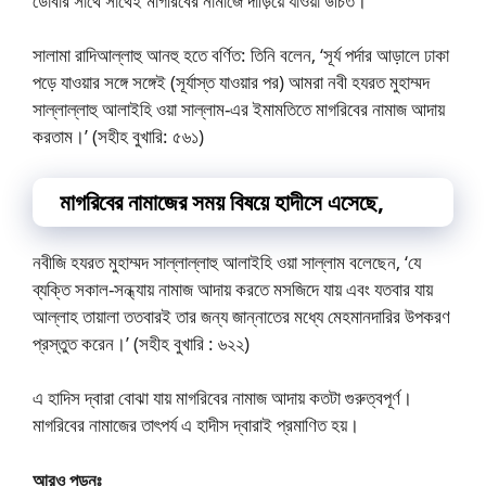
ডোবার সাথে সাথেই মাগরিবের নামাজে দাঁড়িয়ে যাওয়া উচিত।
সালামা রাদিআল্লাহু আনহু হতে বর্ণিত: তিনি বলেন, ‘সূর্য পর্দার আড়ালে ঢাকা
পড়ে যাওয়ার সঙ্গে সঙ্গেই (সূর্যাস্ত যাওয়ার পর) আমরা নবী হযরত মুহাম্মদ
সাল্লাল্লাহু আলাইহি ওয়া সাল্লাম-এর ইমামতিতে মাগরিবের নামাজ আদায়
করতাম।’ (সহীহ বুখারি: ৫৬১)
মাগরিবের নামাজের সময় বিষয়ে হাদীসে এসেছে,
নবীজি হযরত মুহাম্মদ সাল্লাল্লাহু আলাইহি ওয়া সাল্লাম বলেছেন, ‘যে
ব্যক্তি সকাল-সন্ধ্যায় নামাজ আদায় করতে মসজিদে যায় এবং যতবার যায়
আল্লাহ তায়ালা ততবারই তার জন্য জান্নাতের মধ্যে মেহমানদারির উপকরণ
প্রস্তুত করেন।’ (সহীহ বুখারি : ৬২২)
এ হাদিস দ্বারা বোঝা যায় মাগরিবের নামাজ আদায় কতটা গুরুত্বপূর্ণ।
মাগরিবের নামাজের তাৎপর্য এ হাদীস দ্বারাই প্রমাণিত হয়।
আরও পড়ুনঃ